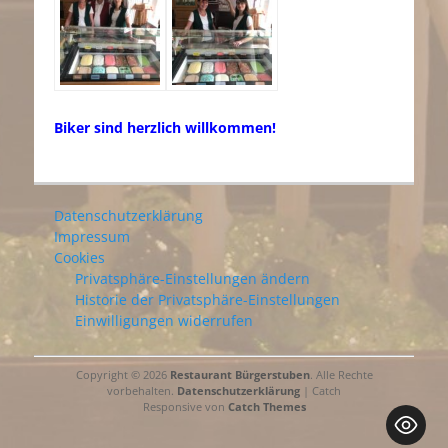
Biker sind herzlich willkommen!
Datenschutzerklärung
Impressum
Cookies
Privatsphäre-Einstellungen ändern
Historie der Privatsphäre-Einstellungen
Einwilligungen widerrufen
Copyright © 2026
Restaurant Bürgerstuben
. Alle Rechte
vorbehalten.
Datenschutzerklärung
| Catch
Responsive von
Catch Themes