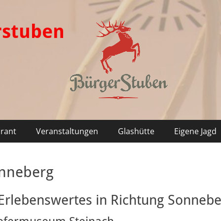
rstuben
rant
Veranstaltungen
Glashütte
Eigene Jagd
onneberg
Erlebenswertes in Richtung Sonneb