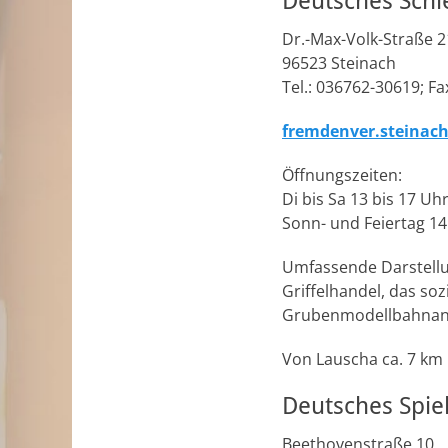
Deutsches Sch
l für Anfallsicherheit
Dr.-Max-Volk-Straße 2
96523 Steinach
-freundlicher Modus
Tel.: 036762-30619; F
fremdenver.steinac
dheitsmodus
Öffnungszeiten:
Di bis Sa 13 bis 17 Uh
Sonn- und Feiertag 14
psie-sicherer Modus
Umfassende Darstellun
Griffelhandel, das s
Grubenmodellbahnanla
Von Lauscha ca. 7 km
Deutsches Spi
Beethovenstraße 10