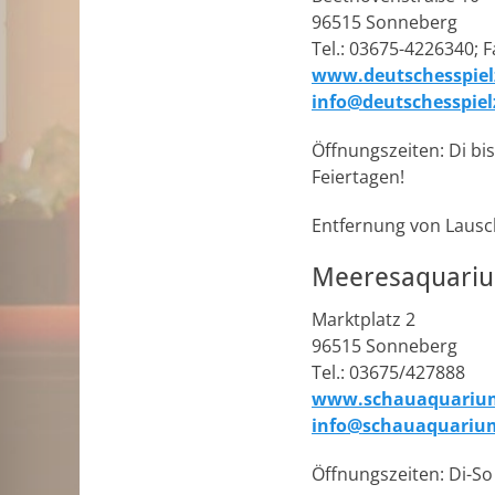
96515 Sonneberg
Tel.: 03675-4226340; 
www.deutschesspie
info@deutschesspi
Öffnungszeiten: Di bis
Feiertagen!
Entfernung von Lausch
Meeresaquariu
Marktplatz 2
96515 Sonneberg
Tel.: 03675/427888
www.schauaquarium
info@schauaquarium
Öffnungszeiten: Di-So