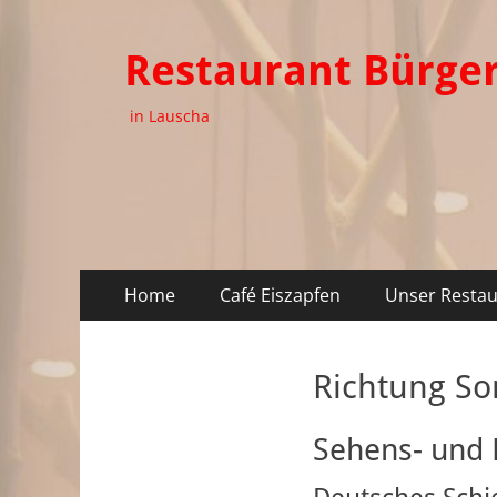
Restaurant Bürge
in Lauscha
Primäres
Zum
Home
Café Eiszapfen
Unser Restau
Inhalt
Menü
springen
Richtung S
ehinderungsmodus
Sehens- und 