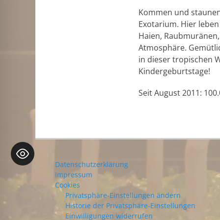
Kommen und staunen S
Exotarium. Hier leben
Haien, Raubmuränen, R
Atmosphäre. Gemütlic
in dieser tropischen 
Kindergeburtstage!
Seit August 2011: 100.
Datenschutzerklärung
Impressum
Cookies
Privatsphäre-Einstellungen ändern
Historie der Privatsphäre-Einstellungen
Einwilligungen widerrufen