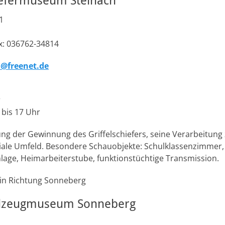
iefermuseum Steinach
1
ax: 036762-34814
h@freenet.de
r
 bis 17 Uhr
g der Gewinnung des Griffelschiefers, seine Verarbeitung zu
oziale Umfeld. Besondere Schauobjekte: Schulklassenzimmer
ge, Heimarbeiterstube, funktionstüchtige Transmission.
 in Richtung Sonneberg
elzeugmuseum Sonneberg