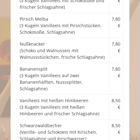
(3 Kugeln Vanilleeis mit Schokosoße und
€
frischer Schlagsahne)
Pirsich Melba
7,80
(3 Kugeln Vanilleeis mit Pirsichstücken,
€
Schokosoße, Schlagsahne)
Nußknacker
7,80
(Schoko und Walnusseis mit
€
Walnussstückchen, frische Schlagsahne)
Bananensplit
7,80
(3 Kugeln Vanilleeis auf zwei
€
Bananenhälften, Nusssplitter,
Schlagsahne)
Vanilleeis mit heißen Himbeeren
8,50
(3 Kugeln Vanilleeis mit heißen
€
Himbeeren und frischer Schlagsahne)
Schwarzwaldbecher
8,50
(Vanille- und Schokoeis mit Kirschen,
€
Schlagsahne und Kirschwasser)