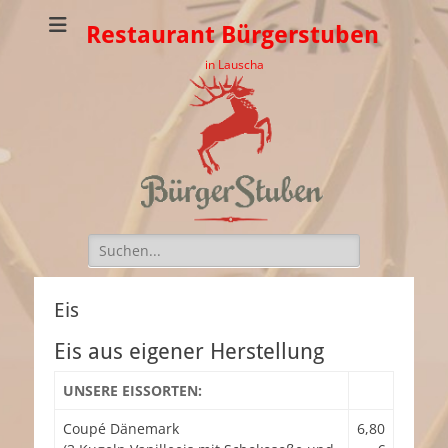
Restaurant Bürgerstuben
in Lauscha
Suchen
nach:
Eis
Eis aus eigener Herstellung
UNSERE EISSORTEN:
Coupé Dänemark
6,80